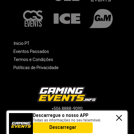
Inicio PT
Eventos Passados
Termos e Condições
Políticas de Privacidade
+506 8888-9090
Descarregue o nosso APP
info@gamingevents.info
Todas as informações no seu telemóvel.
Descarregar