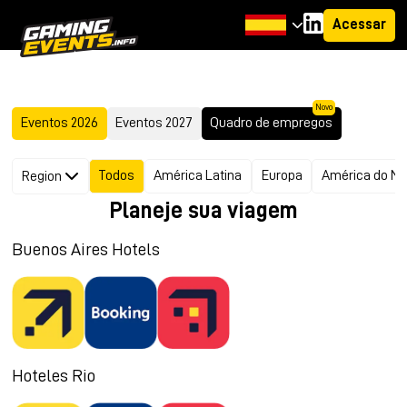
Acessar
Novo
Eventos 2026
Eventos 2027
Quadro de empregos
Todos
América Latina
Europa
América do No
Region
Planeje sua viagem
Buenos Aires Hotels
Hoteles Rio