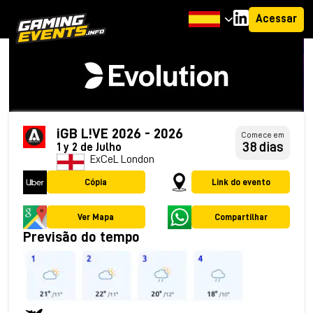
Acessar
iGB L!VE 2026 - 2026
Comece em
38 dias
1 y 2 de Julho
ExCeL London
Cópia
Link do evento
Ver Mapa
Compartilhar
Previsão do tempo