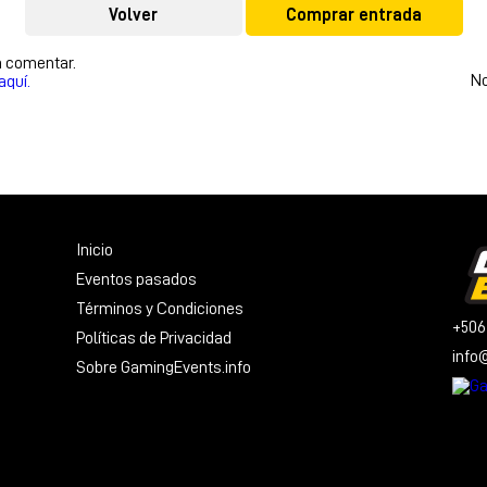
Volver
Comprar entrada
a comentar.
No
aquí.
Inicio
Eventos pasados
Términos y Condiciones
+506
Políticas de Privacidad
info
Sobre GamingEvents.info