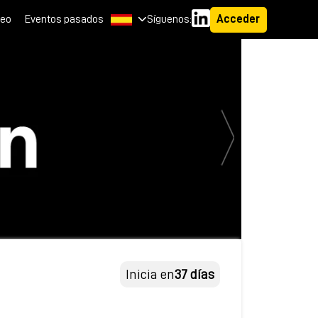
leo
Eventos pasados
Síguenos:
Acceder
Inicia en
37 días